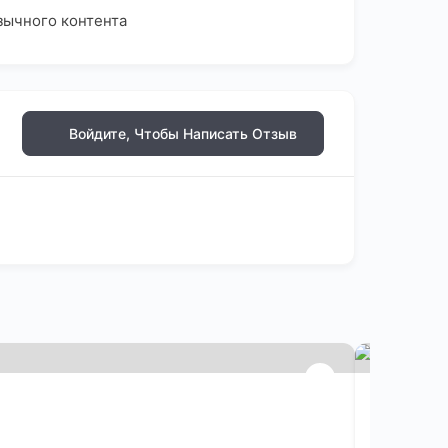
зычного контента
Войдите, Чтобы Написать Отзыв
AI music
Генерируй