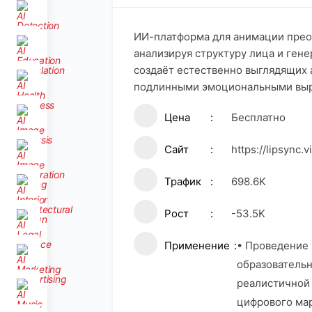
ИИ-платформа для анимации прео
анализируя структуру лица и ген
создаёт естественно выглядящих
подлинными эмоциональными вы
Цена
Бесплатно
Сайт
https://lipsync.v
Трафик
698.6K
Рост
-53.5K
Применение
• Проведение
образовательн
реалистичной 
цифрового мар