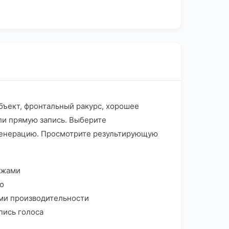
бъект, фронтальный ракурс, хорошее
или прямую запись. Выберите
е генерацию. Просмотрите результирующую
ажами
о
лями производительности
пись голоса