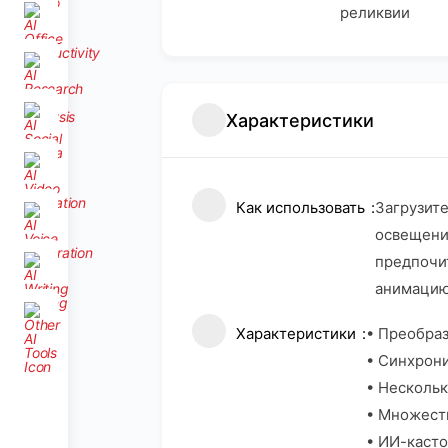
реликвии
Характеристики
Как использовать
Загрузите
освещение
предпочит
анимацию
Характеристики
• Преобра
• Синхрон
• Нескольк
• Множеств
• ИИ-касто