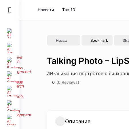
Toggle
Новости
Топ-10
Side
Panel
Назад
Bookmark
Sha
Talking Photo – Lip
ИИ-анимация портретов с синхрон
0
(0 Reviews)
Описание