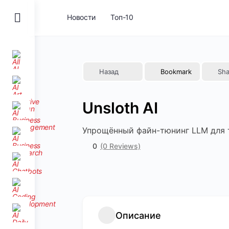
Toggle
Новости
Топ-10
Side
Panel
Назад
Bookmark
Sha
Unsloth AI
Упрощённый файн-тюнинг LLM для 
0
(0 Reviews)
Описание