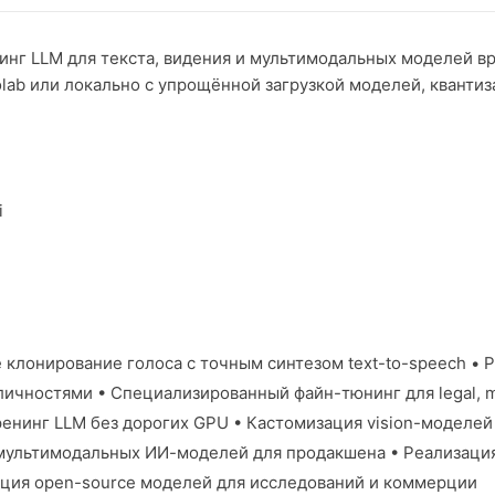
инг LLM для текста, видения и мультимодальных моделей вр
lab или локально с упрощённой загрузкой моделей, квантиз
i
 клонирование голоса с точным синтезом text-to-speech • 
ичностями • Специализированный файн-тюнинг для legal, m
нинг LLM без дорогих GPU • Кастомизация vision-моделей 
ультимодальных ИИ-моделей для продакшена • Реализация r
ация open-source моделей для исследований и коммерции