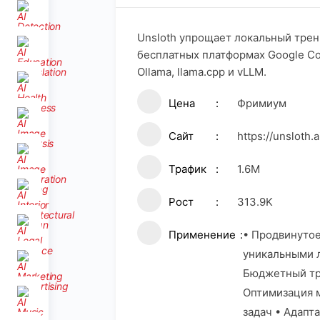
Unsloth упрощает локальный трен
бесплатных платформах Google Co
Ollama, llama.cpp и vLLM.
Цена
Фримиум
Сайт
https://unsloth.a
Трафик
1.6M
Рост
313.9K
Применение
• Продвинутое
уникальными л
Бюджетный тре
Оптимизация м
задач • Адапт