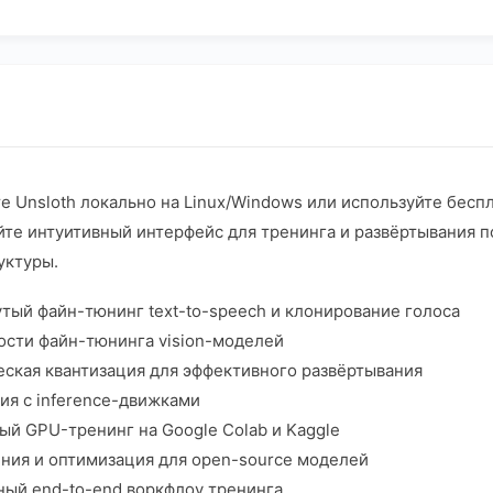
е Unsloth локально на Linux/Windows или используйте бесп
йте интуитивный интерфейс для тренинга и развёртывания п
уктуры.
тый файн-тюнинг text-to-speech и клонирование голоса
ости файн-тюнинга vision-моделей
ская квантизация для эффективного развёртывания
ия с inference-движками
ый GPU-тренинг на Google Colab и Kaggle
ния и оптимизация для open-source моделей
ный end-to-end воркфлоу тренинга