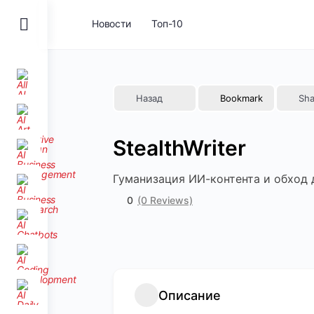
Toggle
Новости
Топ-10
Side
Panel
Назад
Bookmark
Sha
StealthWriter
Гуманизация ИИ-контента и обход 
0
(0 Reviews)
Описание