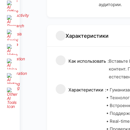
аудитории.
Характеристики
Как использовать
Вставьте 
контент. 
естествен
Характеристики
• Гуманиз
• Техноло
• Встроен
• Поддерж
• Real-tim
• Проверка