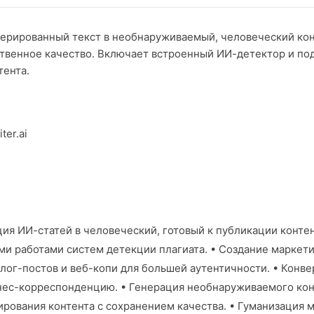
енерированный текст в необнаруживаемый, человеческий кон
тественное качество. Включает встроенный ИИ-детектор и п
тента.
iter.ai
ия ИИ-статей в человеческий, готовый к публикации конте
и работами систем детекции плагиата. • Создание маркети
лог-постов и веб-копи для большей аутентичности. • Конв
ес-корреспонденцию. • Генерация необнаруживаемого конт
рования контента с сохранением качества. • Гуманизация 