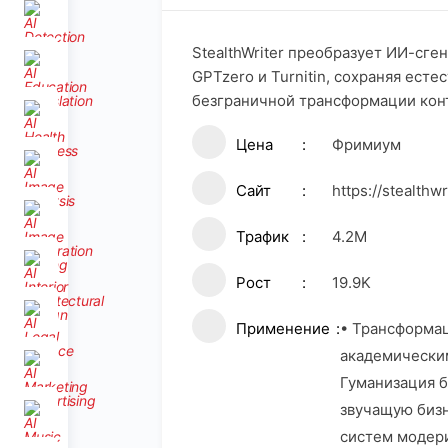
StealthWriter преобразует ИИ-сг
GPTzero и Turnitin, сохраняя ес
безграничной трансформации кон
Цена
Фримиум
Сайт
https://stealthwr
Трафик
4.2M
Рост
19.9K
Применение
• Трансформац
академическим
Гуманизация б
звучащую бизн
систем модери