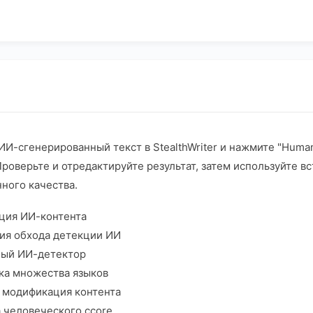
ИИ-сгенерированный текст в StealthWriter и нажмите "Huma
Проверьте и отредактируйте результат, затем используйте 
ного качества.
ация ИИ-контента
гия обхода детекции ИИ
ный ИИ-детектор
ка множества языков
e модификация контента
 человеческого сcore