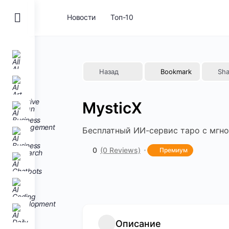
Toggle
Новости
Топ-10
Side
Panel
Назад
Bookmark
Sha
MysticX
Бесплатный ИИ-сервис таро с мгн
0
(0 Reviews)
Премиум
Описание