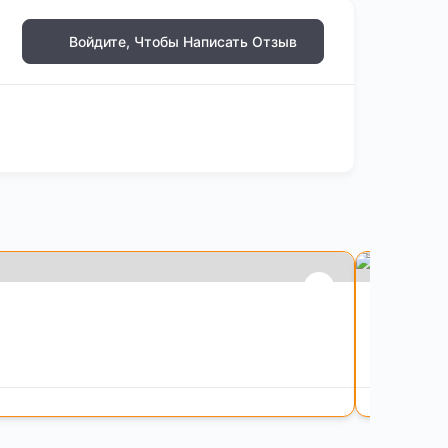
Войдите, Чтобы Написать Отзыв
Премиу
SmutFin
ИИ-платфо