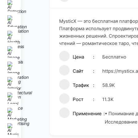
MysticX — это бесплатная платфо
Платформа использует продвинуты
жизненных решений. Спроектиров
чтений — романтическое таро, чте
Цена
Бесплатно
Сайт
https://mysticx.a
Трафик
58.9K
Рост
11.3K
Применение
• Понимание д
Исследование 