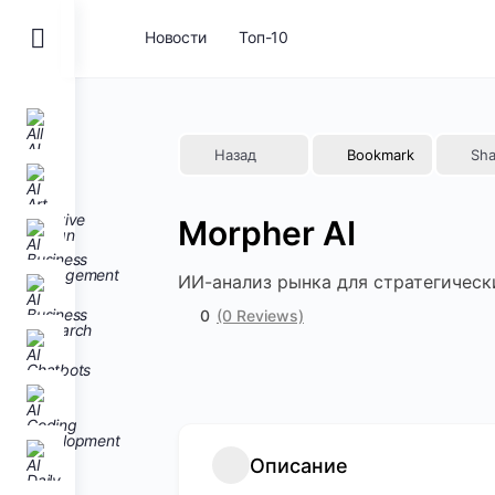
Toggle
Новости
Топ-10
Side
Panel
Назад
Bookmark
Sha
Morpher AI
ИИ-анализ рынка для стратегическ
0
(0 Reviews)
Описание