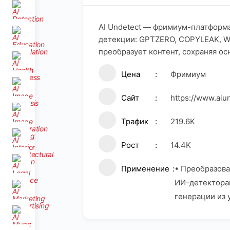
AI Undetect — фримиум-платформа
детекции: GPTZERO, COPYLEAK, WRIT
преобразует контент, сохраняя о
Цена
Фримиум
Сайт
https://www.aiu
Трафик
219.6K
Рост
14.4K
Применение
• Преобразова
ИИ-детектора
генерации из 