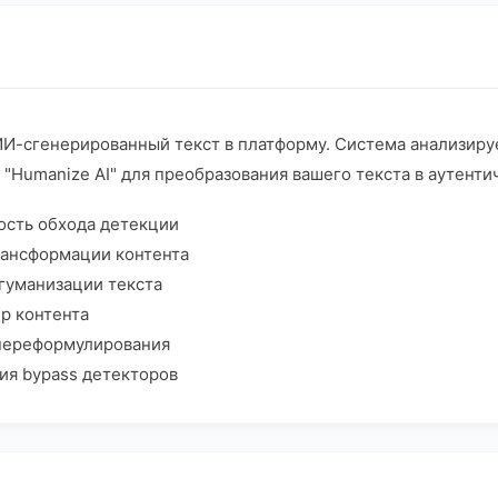
И-сгенерированный текст в платформу. Система анализируе
"Humanize AI" для преобразования вашего текста в аутент
ость обхода детекции
рансформации контента
гуманизации текста
р контента
 переформулирования
ия bypass детекторов