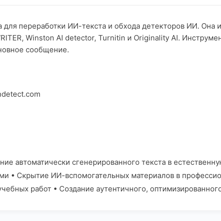
 для переработки ИИ-текста и обхода детекторов ИИ. Она
ER, Winston AI detector, Turnitin и Originality AI. Инстру
сновное сообщение.
ndetect.com
ние автоматически сгенерированного текста в естественн
ми • Скрытие ИИ-вспомогательных материалов в профессио
учебных работ • Создание аутентичного, оптимизированного