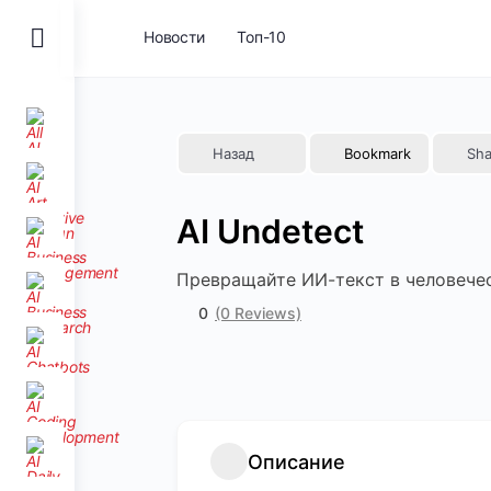
Toggle
Новости
Топ-10
Side
Panel
Назад
Bookmark
Sha
AI Undetect
Превращайте ИИ-текст в человечес
0
(0 Reviews)
Описание